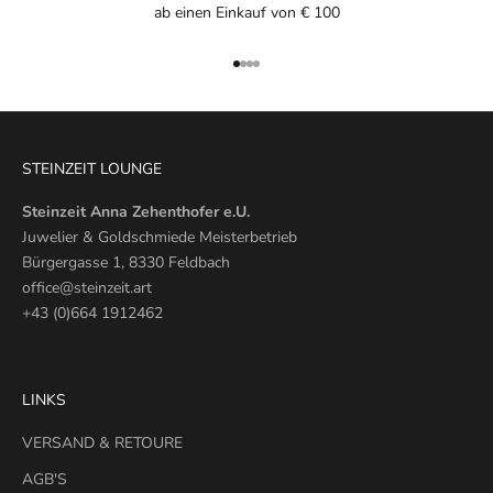
ab einen Einkauf von € 100
Gehe zu Element 1
Gehe zu Element 2
Gehe zu Element 3
Gehe zu Element 4
STEINZEIT LOUNGE
Steinzeit Anna Zehenthofer e.U.
Juwelier & Goldschmiede Meisterbetrieb
Bürgergasse 1, 8330 Feldbach
office@steinzeit.art
+43 (0)664 1912462
LINKS
VERSAND & RETOURE
AGB'S