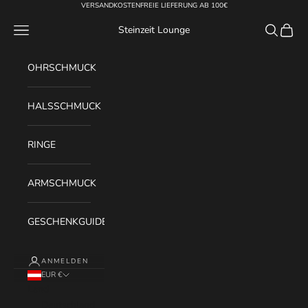
Zum Inhalt springen
VERSANDKOSTENFREIE LIEFERUNG AB 100€
Menü
Suchen
Waren
Steinzeit Lounge
OHRSCHMUCK
HALSSCHMUCK
RINGE
ARMSCHMUCK
GESCHENKGUIDE
ANMELDEN
EUR €
Land
Deutschland