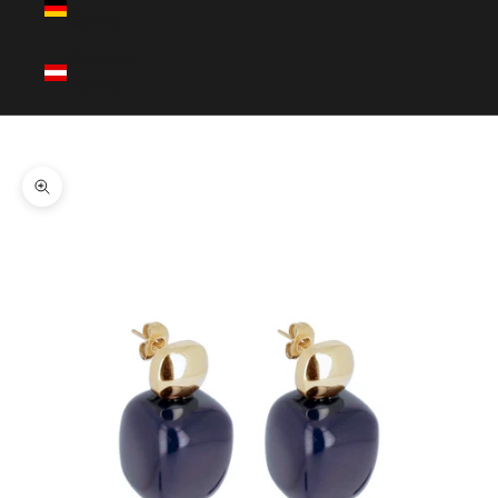
(EUR €)
Österreich
(EUR €)
Warenkorb
Dein Warenkorb ist leer
Bild vergrößern