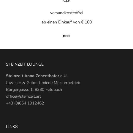
versandkostenfrei
ab einen Einkauf von € 100
Gehe zu Element 1
Gehe zu Element 2
Gehe zu Element 3
Gehe zu Element 4
STEINZEIT LOUNGE
Steinzeit Anna Zehenthofer e.U.
Juwelier & Goldschmiede Meisterbetrieb
Bürgergasse 1, 8330 Feldbach
office@steinzeit.art
+43 (0)664 1912462
LINKS