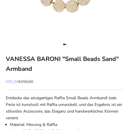
Gehe zu Element 1
Gehe zu Element 2
VANESSA BARONI "Small Beads Sand"
Armband
Angebot
Regulärer Preis
€95,00
€159,00
Entdecke das einzigartiges Raffia Small Beads Armband! Jede
Perle ist kunstvoll mit Raffia umwickelt, und das Ergebnis ist ein
stilvolles Accessoire, das Eleganz und handwerkliches Können
vereint.
Material: Messing & Raffia