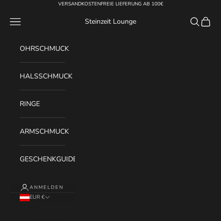
Zum Inhalt springen
VERSANDKOSTENFREIE LIEFERUNG AB 100€
Menü
Suchen
Waren
Steinzeit Lounge
OHRSCHMUCK
HALSSCHMUCK
RINGE
ARMSCHMUCK
GESCHENKGUIDE
ANMELDEN
EUR €
Land
Deutschland