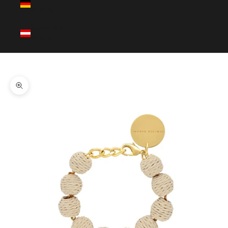
(EUR €)
Österreich
(EUR €)
Warenkorb
Dein Warenkorb ist leer
Bild vergrößern